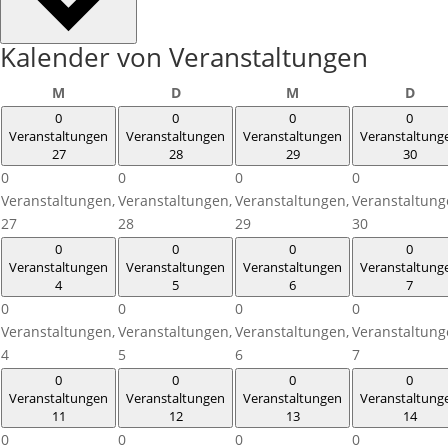
Kalender von Veranstaltungen
Montag
Dienstag
Mittwoch
Donn
M
D
M
D
0
0
0
0
Veranstaltungen
Veranstaltungen
Veranstaltungen
Veranstaltung
27
28
29
30
0
0
0
0
Veranstaltungen,
Veranstaltungen,
Veranstaltungen,
Veranstaltung
27
28
29
30
0
0
0
0
Veranstaltungen
Veranstaltungen
Veranstaltungen
Veranstaltung
4
5
6
7
0
0
0
0
Veranstaltungen,
Veranstaltungen,
Veranstaltungen,
Veranstaltung
4
5
6
7
0
0
0
0
Veranstaltungen
Veranstaltungen
Veranstaltungen
Veranstaltung
11
12
13
14
0
0
0
0