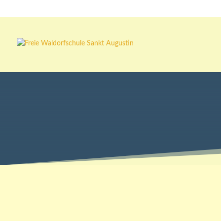
FAQ –
häufig ges