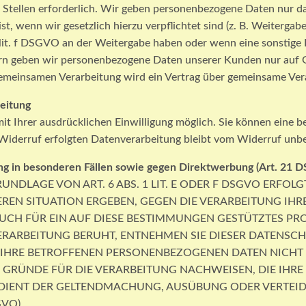
Stellen erforderlich. Wir geben personenbezogene Daten nur dan
 ist, wenn wir gesetzlich hierzu verpflichtet sind (z. B. Weiter
 1 lit. f DSGVO an der Weitergabe haben oder wenn eine sonstig
ern geben wir personenbezogene Daten unserer Kunden nur auf Gru
 gemeinsamen Verarbeitung wird ein Vertrag über gemeinsame Ver
beitung
 Ihrer ausdrücklichen Einwilligung möglich. Sie können eine bere
Widerruf erfolgten Datenverarbeitung bleibt vom Widerruf unber
g in besonderen Fällen sowie gegen Direktwerbung (Art. 21 
DLAGE VON ART. 6 ABS. 1 LIT. E ODER F DSGVO ERFOLGT
DEREN SITUATION ERGEBEN, GEGEN DIE VERARBEITUNG I
UCH FÜR EIN AUF DIESE BESTIMMUNGEN GESTÜTZTES PROF
ERARBEITUNG BERUHT, ENTNEHMEN SIE DIESER DATENSC
IHRE BETROFFENEN PERSONENBEZOGENEN DATEN NICHT ME
ÜNDE FÜR DIE VERARBEITUNG NACHWEISEN, DIE IHRE I
 DIENT DER GELTENDMACHUNG, AUSÜBUNG ODER VERTE
VO).