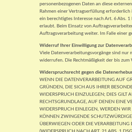
personenbezogenen Daten an diese externen 
Rahmen einer Vertragserfüllung erforderlich
ein berechtigtes Interesse nach Art. 6 Abs.
erlaubt. Beim Einsatz von Auftragsverarbeit
Auftragsverarbeitung weiter. Im Falle einer
Widerruf Ihrer Einwilligung zur Datenverar
Viele Datenverarbeitungsvorgänge sind nur mit
widerrufen. Die Rechtmäßigkeit der bis zum 
Widerspruchsrecht gegen die Datenerhebun
WENN DIE DATENVERARBEITUNG AUF GRUN
GRÜNDEN, DIE SICH AUS IHRER BESON
WIDERSPRUCH EINZULEGEN; DIES GILT A
RECHTSGRUNDLAGE, AUF DENEN EINE V
WIDERSPRUCH EINLEGEN, WERDEN WIR 
KÖNNEN ZWINGENDE SCHUTZWÜRDIGE GR
ÜBERWIEGEN ODER DIE VERARBEITUNG
(WIDERSPRUCH NACH ART. 21 ABS. 1 DSG