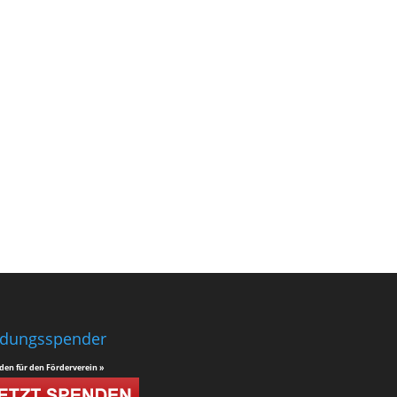
ldungsspender
den für den Förderverein »