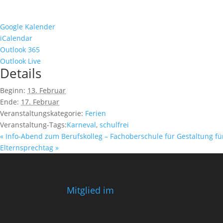
Google Kalender
iCalendar
Outlook 365
Outlook Live
Details
Beginn:
13. Februar
Ende:
17. Februar
Veranstaltungskategorie:
Ferien
Veranstaltung-Tags:
Karneval
,
schulfrei
«
Info-Abend zum Berufskolleg – Fachoberschule für Gestaltung fü
Elternsprechtag
»
Mitglied im