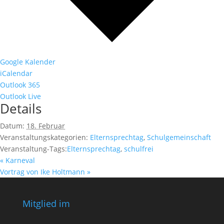
Google Kalender
iCalendar
Outlook 365
Outlook Live
Details
Datum:
18. Februar
Veranstaltungskategorien:
Elternsprechtag
,
Schulgemeinschaft
Veranstaltung-Tags:
Elternsprechtag
,
schulfrei
«
Karneval
Vortrag von Ike Holtmann
»
Mitglied im