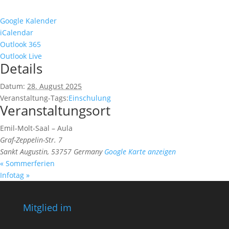
Google Kalender
iCalendar
Outlook 365
Outlook Live
Details
Datum:
28. August 2025
Veranstaltung-Tags:
Einschulung
Veranstaltungsort
Emil-Molt-Saal – Aula
Graf-Zeppelin-Str. 7
Sankt Augustin
,
53757
Germany
Google Karte anzeigen
«
Sommerferien
Infotag
»
Mitglied im