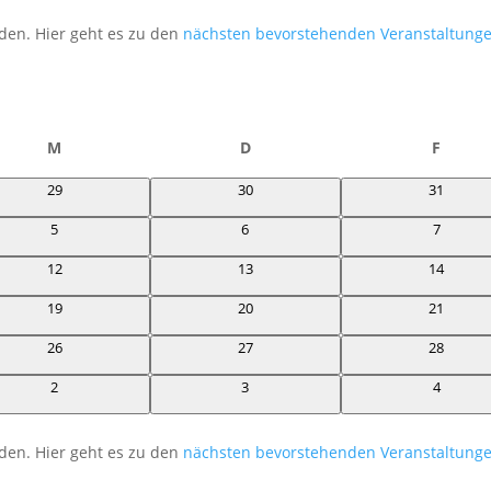
den. Hier geht es zu den
nächsten bevorstehenden Veranstaltung
M
Mittwoch
D
Donnerstag
F
Freita
0
0
0
29
30
31
Veranstaltungen
Veranstaltungen
Veransta
0
0
0
5
6
7
Veranstaltungen
Veranstaltungen
Veransta
0
0
0
12
13
14
Veranstaltungen
Veranstaltungen
Veransta
0
0
0
19
20
21
Veranstaltungen
Veranstaltungen
Veransta
0
0
0
26
27
28
Veranstaltungen
Veranstaltungen
Veransta
0
0
0
2
3
4
Veranstaltungen
Veranstaltungen
Veransta
den. Hier geht es zu den
nächsten bevorstehenden Veranstaltung