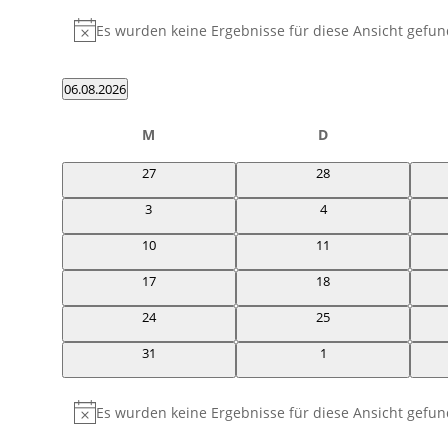
Veranstaltungen
Es wurden keine Ergebnisse für diese Ansicht gefun
Hinweis
06.08.2026
Datum
Kalender
wählen.
M
Montag
D
Dienstag
von
0
0
27
28
Veranstaltungen
Veranstaltungen
Veranstaltungen
0
0
3
4
Veranstaltungen
Veranstaltungen
0
0
10
11
Veranstaltungen
Veranstaltungen
0
0
17
18
Veranstaltungen
Veranstaltungen
0
0
24
25
Veranstaltungen
Veranstaltungen
0
0
31
1
Veranstaltungen
Veranstaltungen
Es wurden keine Ergebnisse für diese Ansicht gefun
Hinweis