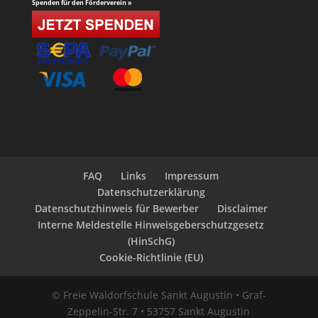
Spenden für den Förderverein »
FAQ
Links
Impressum
Datenschutzerklärung
Datenschutzhinweis für Bewerber
Disclaimer
Interne Meldestelle Hinweisgeberschutzgesetz
(HinSchG)
Cookie-Richtlinie (EU)
© Freie Waldorfschule Sankt Augustin • Graf-
Zeppelin-Str. 7 • 53757 Sankt Augustin