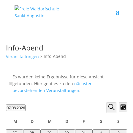
Info-Abend
Info-Abend
Veranstaltungen
Veranstaltungen
Es wurden keine Ergebnisse für diese Ansicht
gefunden. Hier geht es zu den
nächsten
Hinweis
bevorstehenden Veranstaltungen
.
Verans
Ver
07.08.2026
Monat
Ans
Suche
Suche
Datum
Nav
und
Kalender
wählen.
M
D
M
D
F
Freitag
S
Samstag
S
Sonnt
Ansicht
von
Montag
Dienstag
Mittwoch
Donnerstag
0
0
0
0
0
0
0
27
28
29
30
31
1
2