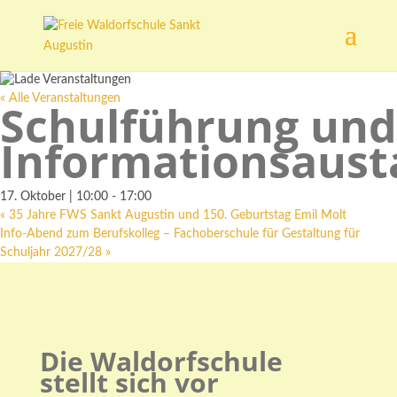
« Alle Veranstaltungen
Schulführung und
Informationsaust
17. Oktober | 10:00
-
17:00
«
35 Jahre FWS Sankt Augustin und 150. Geburtstag Emil Molt
Info-Abend zum Berufskolleg – Fachoberschule für Gestaltung für
Schuljahr 2027/28
»
Die Waldorfschule
stellt sich vor