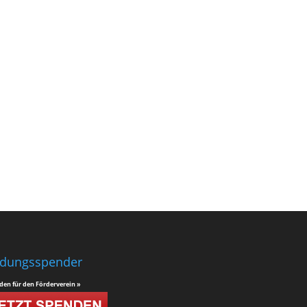
ldungsspender
den für den Förderverein »