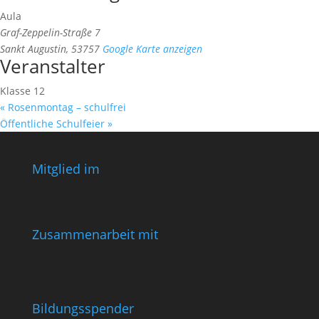
Aula
Graf-Zeppelin-Straße 7
Sankt Augustin
,
53757
Google Karte anzeigen
Veranstalter
Klasse 12
«
Rosenmontag – schulfrei
Öffentliche Schulfeier
»
Mitglied im
Zusammenarbeit mit
Bildungsspender