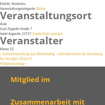
Eintritt:
Kostenlos
Veranstaltungskategorie:
Bühne
Veranstaltungsort
Aula
Graf-Zeppelin-Straße 7
Sankt Augustin
,
53757
Google Karte anzeigen
Veranstalter
Klasse 12
«
Aufnahmeprüfung zum Berufskolleg – Fachoberschule für Gestaltung
für Schuljahr 2026/27
Frühjahrsputztag
»
Mitglied im
Zusammenarbeit mit