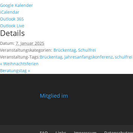
Google Kalender
iCalendar
Outlook 365
Outlook Live
Details
Datum:
7. Januar 2025
Veranstaltungskategorien:
Brückentag
,
Schulfrei
Veranstaltung-Tags:
Brückentag
,
Jahresanfangskonferenz
,
schulfrei
«
Weihnachtsferien
Beratungstag
»
Mitglied im
FAQ
Links
Impressum
Datenschutze