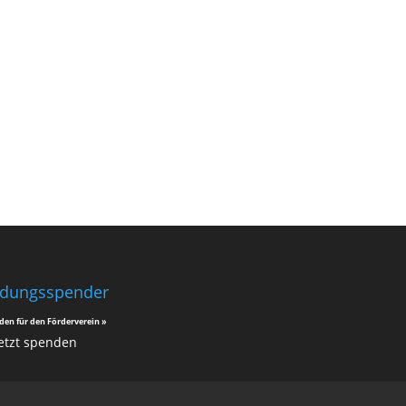
ldungsspender
den für den Förderverein »