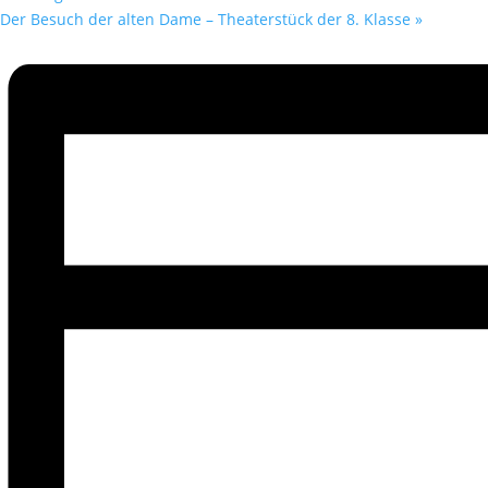
Der Besuch der alten Dame – Theaterstück der 8. Klasse
»