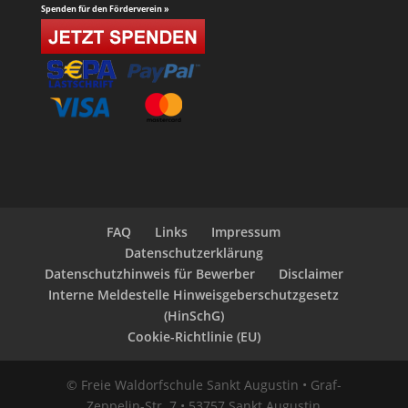
Spenden für den Förderverein »
FAQ
Links
Impressum
Datenschutzerklärung
Datenschutzhinweis für Bewerber
Disclaimer
Interne Meldestelle Hinweisgeberschutzgesetz
(HinSchG)
Cookie-Richtlinie (EU)
© Freie Waldorfschule Sankt Augustin • Graf-
Zeppelin-Str. 7 • 53757 Sankt Augustin