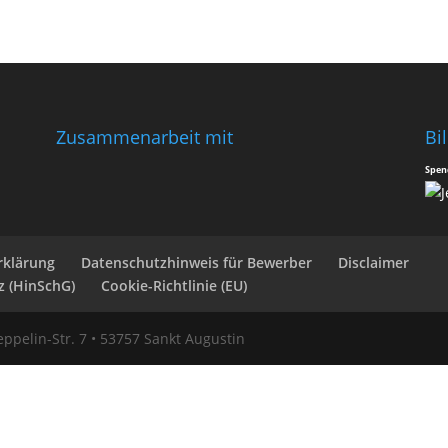
Zusammenarbeit mit
Bi
Spen
rklärung
Datenschutzhinweis für Bewerber
Disclaimer
z (HinSchG)
Cookie-Richtlinie (EU)
ppelin-Str. 7 • 53757 Sankt Augustin