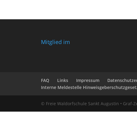
Mitglied im
FAQ
Links
Impressum
Datenschutze
Interne Meldestelle Hinweisgeberschutzgeset
© Freie Waldorfschule Sankt Augustin • Graf-Ze