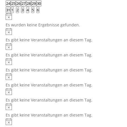
Veranstaltungen
Veranstaltungen
Veranstaltungen
Veranstaltungen
Veranstaltungen
Veranstaltungen
Veranstaltungen
0
0
0
0
0
0
0
24
25
26
27
28
29
30
Veranstaltungen
Veranstaltungen
Veranstaltungen
Veranstaltungen
Veranstaltungen
Veranstaltungen
Veranstaltungen
0
0
0
0
0
0
0
31
1
2
3
4
5
6
Veranstaltungen
Veranstaltungen
Veranstaltungen
Veranstaltungen
Veranstaltungen
Veranstaltungen
Veranstaltungen
Hinweis
Es wurden keine Ergebnisse gefunden.
Hinweis
Es gibt keine Veranstaltungen an diesem Tag.
Hinweis
Es gibt keine Veranstaltungen an diesem Tag.
Hinweis
Es gibt keine Veranstaltungen an diesem Tag.
Hinweis
Es gibt keine Veranstaltungen an diesem Tag.
Hinweis
Es gibt keine Veranstaltungen an diesem Tag.
Hinweis
Es gibt keine Veranstaltungen an diesem Tag.
Hinweis